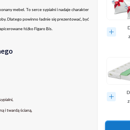
nany mebel. To serce sypialni i nadaje charakter 
by. Dlatego powinno ładnie się prezentować, być 
D
apicerowane łóżko Figaro Bis.
nego
D
ypialni,
z
ą i twardą ścianą,