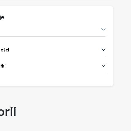
je
ności
łki
rii