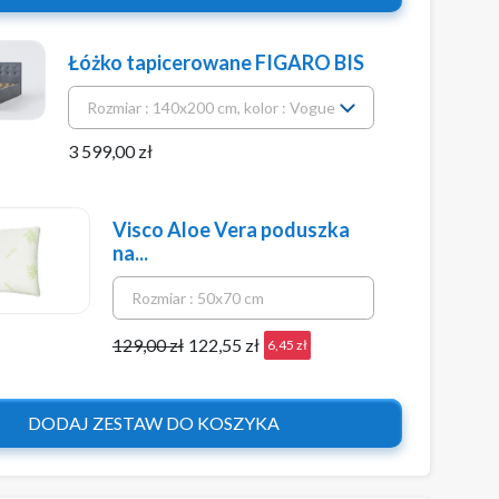
Łóżko tapicerowane FIGARO BIS
3 599,00 zł
Visco Aloe Vera poduszka
na...
129,00 zł
122,55 zł
6,45 zł
DODAJ ZESTAW DO KOSZYKA