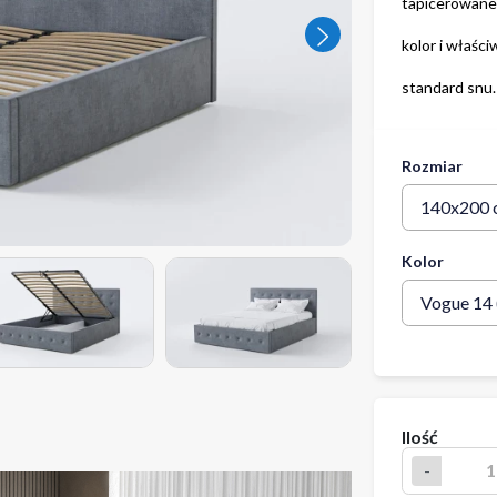
tapicerowane 
kolor i właśc
Następny
standard snu.
Rozmiar
Kolor
Ilość
-