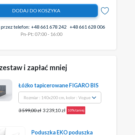
DODAJ DO KOSZYKA
przez telefon:
+48 661 678 242
+48 661 628 006
Pn-Pt: 07:00 - 16:00
zestaw i zapłać mniej
Łóżko tapicerowane FIGARO BIS
3 599,00 zł
3 239,10 zł
10% taniej
Poduszka EKO poduszka