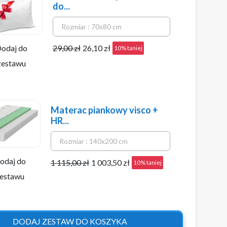
do...
odaj do
29,00 zł
26,10 zł
10% taniej
zestawu
Materac piankowy visco +
HR...
odaj do
1 115,00 zł
1 003,50 zł
10% taniej
estawu
DODAJ ZESTAW DO KOSZYKA