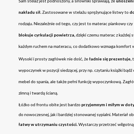
Sam 
stelaż jest podnoszony, a siłowniki 
sprawiają, że 
unoszeni
nakładu sił.
 Zastosowane w stelażu sprężynujące listwy to 
do
rodzaju. Niezależnie od tego, czy jest to materac piankowy cz
blokuje cyrkulacji powietrza,
 dzięki czemu materac z każdej s
każdym ruchem na materacu, co dodatkowo wzmaga komfort wy
Wysoki i prosty zagłówek nie dość, że
 ładnie się prezentuje,
 
wypoczynek w pozycji siedzącej, przy np. czytaniu książki bądź o
mebel do spania, ale także pełni funkcję wypoczynkową. Zagł
zimną i twardą ścianą.
Łóżko od frontu obite jest bardzo 
przyjemnym i miłym w dot
łatwy w utrzymaniu czystości.
 Wystarczy przetrzeć wilgotną