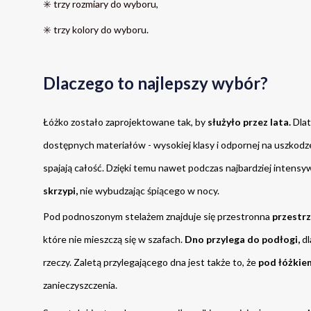
✳️ trzy rozmiary do wyboru,
✳️ trzy kolory do wyboru
.
Dlaczego to najlepszy wybór?
Łóżko zostało zaprojektowane tak, by 
służyło przez lata.
 Dla
dostępnych materiałów - wysokiej klasy i odpornej na uszkodz
spajają całość. Dzięki temu nawet podczas najbardziej intensy
skrzypi,
 nie wybudzając śpiącego w nocy.
Pod podnoszonym stelażem znajduje się przestronna 
przestr
które nie mieszczą się w szafach. 
Dno przylega do podłogi,
 d
rzeczy. Zaletą przylegającego dna jest także to, że 
pod łóżkiem
zanieczyszczenia. 