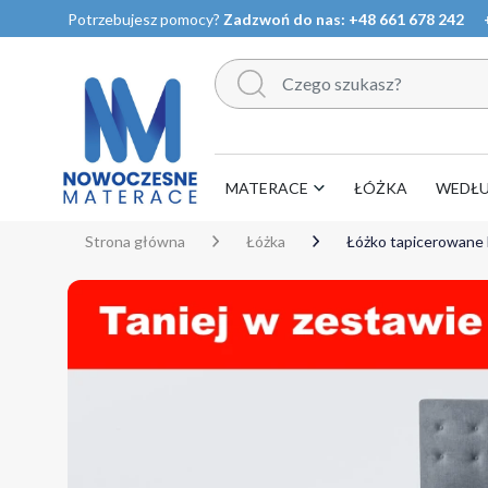
Potrzebujesz pomocy?
Zadzwoń do nas:
+48 661 678 242
MATERACE
ŁÓŻKA
WEDŁ
Strona główna
Łóżka
Łóżko tapicerowane