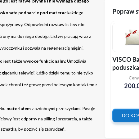
e go jest łatwe, płynne i nie wymaga dużego 
Popraw s
skonałe podparcie pod materac
 każdego 
y sprężynowy. Odpowiedni rozstaw listew 
nie 
trony ma do niego dostęp. Listwy pracują wraz z 
poczynku i pozwala na regenerację mięśni.
VISCO B
to jest także 
wysoce funkcjonalny.
 Umożliwia 
poduszka
glądaniu telewizji. Łóżko dzięki temu to nie tylko 
spania z 
Ceny
termoela
ówek chroni też głowę przed bolesnym kontaktem z 
200,0
yku materiałem
 z ozdobnymi przeszyciami. Pasuje 
DO KO
do nowoczesnej, jak i bardziej stonowanej sypialni. Materiał obiciowy jest odporny na pilling i przetarcia, a także 
 szmatką, by pozbyć się zabrudzeń.