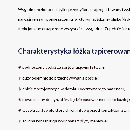
Wygodne łóżko to nie tylko przemyślanie zaprojektowany i wyko
najważniejszym pomieszczeniu, w którym spędzamy blisko ⅓ do
funkcjonalne oraz przede wszystkim - wygodne. Zupełnie jak t
Charakterystyka łóżka tapicerowa
✳️ podnoszony 
stelaż ze sprężynującymi listwami,
✳️ duży pojemnik do przechowywania pościeli,
✳️ obicie z przyjemnego w dotyku i wytrzymałego materiału,
✳️ nowoczesny design, który będzie pasował niemal do każdej s
✳️ wysoki zagłówek, który chroni głowę przed kontaktem z zimn
✳️ solidna konstrukcja wykonana z płyty meblowej,