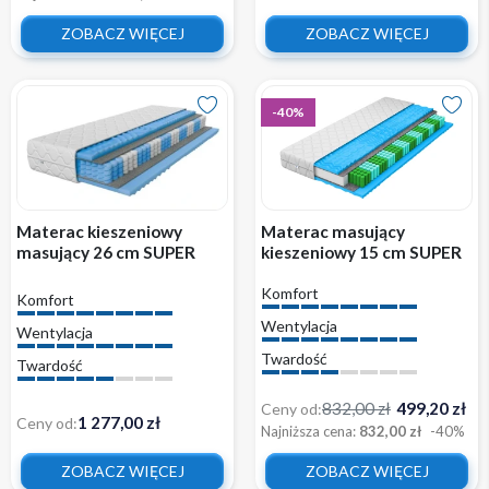
ZOBACZ WIĘCEJ
ZOBACZ WIĘCEJ
-40%
Materac kieszeniowy
Materac masujący
masujący 26 cm SUPER
kieszeniowy 15 cm SUPER
MARC PREMIUM
MICK wygodny z
Komfort
pokrowcem
Komfort
Wentylacja
Wentylacja
Twardość
Twardość
832,00 zł
499,20 zł
Ceny od:
1 277,00 zł
Ceny od:
Najniższa cena:
832,00 zł
-40%
ZOBACZ WIĘCEJ
ZOBACZ WIĘCEJ