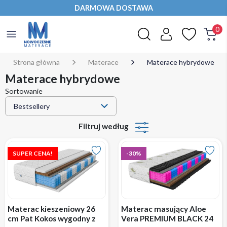
DARMOWA DOSTAWA
0
Strona główna
Materace
Materace hybrydowe
Materace hybrydowe
Sortowanie
Filtruj według
SUPER CENA!
-30%
Materac kieszeniowy 26
Materac masujący Aloe
cm Pat Kokos wygodny z
Vera PREMIUM BLACK 24