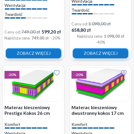
Wentylacja
Wentylacja
Twardość
Twardość
1 098,00 zł
Ceny od:
658,80 zł
749,00 zł
599,20 zł
Ceny od:
Najniższa cena:
1 098,00 zł
Najniższa cena:
749,00 zł
-20%
-40%
ZOBACZ WIĘCEJ
ZOBACZ WIĘCEJ
-20%
-20%
Materac kieszeniowy
Materac kieszeniowy
Prestige Kokos 26 cm
dwustronny kokos 17 cm
wygodny z pokrowcem
TIKO wygodny z
Komfort
Komfort
pokrowcem
Wentylacja
Wentylacja