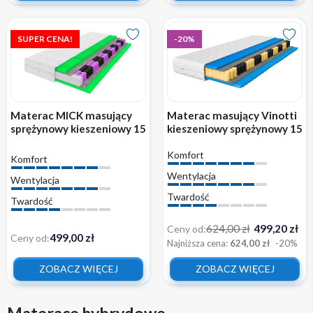
SUPER CENA!
-20%
Materac MICK masujący
Materac masujący Vinotti
sprężynowy kieszeniowy 15
kieszeniowy sprężynowy 15
cm wygodny z pokrowcem
cm wygodny z pokrowcem
Komfort
H3
H3
Komfort
Wentylacja
Wentylacja
Twardość
Twardość
624,00 zł
499,20 zł
Ceny od:
499,00 zł
Ceny od:
Najniższa cena:
624,00 zł
-20%
ZOBACZ WIĘCEJ
ZOBACZ WIĘCEJ
Materace hybrydowe