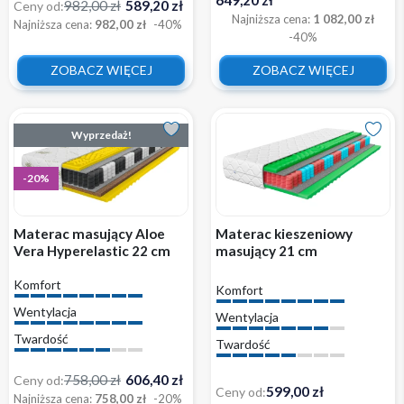
982,00 zł
589,20 zł
Ceny od:
Najniższa cena:
1 082,00 zł
Najniższa cena:
982,00 zł
-40%
-40%
ZOBACZ WIĘCEJ
ZOBACZ WIĘCEJ
Wyprzedaż!
-20%
Materac masujący Aloe
Materac kieszeniowy
Vera Hyperelastic 22 cm
masujący 21 cm
Black luksus
HyperElastic Masaż z
Komfort
pokrowcem
Komfort
Wentylacja
Wentylacja
Twardość
Twardość
758,00 zł
606,40 zł
Ceny od:
599,00 zł
Ceny od:
Najniższa cena:
758,00 zł
-20%