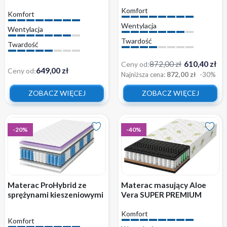
pokrowcem H4/H5
cm luksus EKO z
Komfort
pokrowcem wysoka jakość
Komfort
Wentylacja
Wentylacja
Twardość
Twardość
872,00 zł
610,40 zł
Ceny od:
649,00 zł
Ceny od:
Najniższa cena:
872,00 zł
-30%
ZOBACZ WIĘCEJ
ZOBACZ WIĘCEJ
-20%
-40%
Materac ProHybrid ze
Materac masujący Aloe
sprężynami kieszeniowymi
Vera SUPER PREMIUM
H2/H3
BLACK luksus 24 cm EKO
Komfort
Komfort