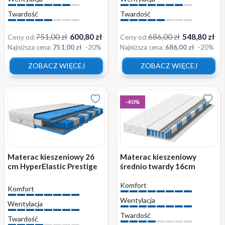
Twardość
Twardość
751,00 zł
600,80 zł
686,00 zł
548,80 zł
Ceny od:
Ceny od:
Najniższa cena:
751,00 zł
-20%
Najniższa cena:
686,00 zł
-20%
ZOBACZ WIĘCEJ
ZOBACZ WIĘCEJ
-40%
Materac kieszeniowy 26
Materac kieszeniowy
cm HyperElastic Prestige
średnio twardy 16cm
Masaż średnio twardy
SUPER TINO wygodny z
Komfort
wygodny H3
pokrowcem H3
Komfort
Wentylacja
Wentylacja
Twardość
Twardość