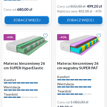
832,00 zł
499,20 zł
Ceny od:
680,00 zł
Ceny od:
Najniższa cena:
832,00 zł
-40%
ZOBACZ WIĘCEJ
ZOBACZ WIĘCEJ
-40%
-40%
Materac kieszeniowy 26
Materac kieszeniowy 26
cm SUPER HyperElastic
cm wygodny SUPER PAT
Prestige Masaż średnio
KOKOS sprężynowy z
Komfort
twardy wygodny H3
pokrowcem
Komfort
Wentylacja
Wentylacja
Twardość
Twardość
1 082,00 zł
Ceny od:
649,20 zł