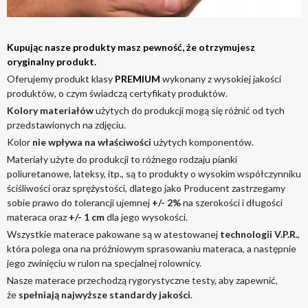
Kupując nasze produkty masz pewność, że otrzymujesz
oryginalny produkt.
Oferujemy produkt klasy
PREMIUM
wykonany z wysokiej jakości
produktów, o czym świadczą certyfikaty produktów.
Kolory materiałów
użytych do produkcji mogą się różnić od tych
przedstawionych na zdjęciu.
Kolor
nie wpływa na właściwości
użytych komponentów.
Materiały użyte do produkcji to różnego rodzaju pianki
poliuretanowe, lateksy, itp., są to produkty o wysokim współczynniku
ściśliwości oraz spręźystości, dlatego jako Producent zastrzegamy
sobie prawo do tolerancji ujemnej
+/- 2%
na szerokości i długości
materaca oraz
+/- 1 cm
dla jego wysokości.
Wszystkie materace pakowane są w atestowanej
technologii V.P.R.
,
która polega ona na próźniowym sprasowaniu materaca, a następnie
jego zwinięciu w rulon na specjalnej rolownicy.
Nasze materace przechodzą rygorystyczne testy, aby zapewnić,
że
spełniają najwyższe standardy jakości
.