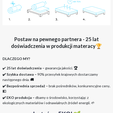
Postaw na pewnego partnera - 25 lat
doświadczenia w produkcji materacy🏆
DLACZEGO MY?
✔️
25 lat doświadczenia –
gwarancja jakości.
🏆
✔️ Szybka dostawa –
90% przesyłek krajowych dostarczamy
następnego dnia.
🚚
✔️ Bezpośrednia sprzedaż –
brak pośredników, konkurencyjne ceny
.
💵
✔️ EKO produkcja –
dbamy o środowisko, korzystając z
ekologicznych materiałów i odnawialnych źródeł energii. 🌱