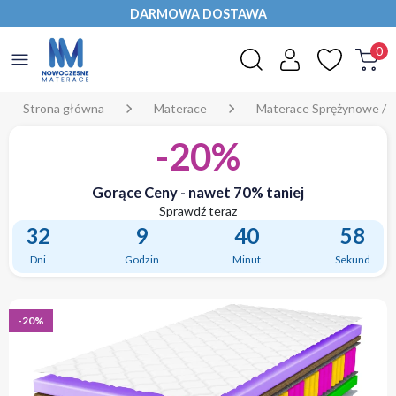
DARMOWA DOSTAWA
0
Strona główna
Materace
Materace Sprężynowe / 
-20%
Gorące Ceny - nawet 70% taniej
Sprawdź teraz
32
9
40
57
Dni
Godzin
Minut
Sekund
-20%