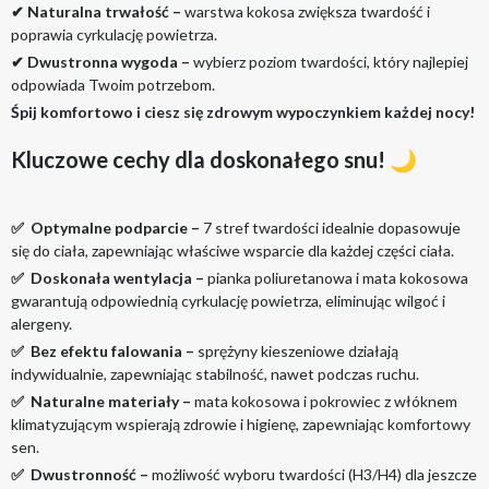
✔ Naturalna trwałość –
warstwa kokosa zwiększa twardość i
poprawia cyrkulację powietrza.
✔
Dwustronna wygoda –
wybierz poziom twardości, który najlepiej
odpowiada Twoim potrzebom.
Śpij komfortowo i ciesz się zdrowym wypoczynkiem każdej nocy!
Kluczowe cechy dla doskonałego snu! 🌙
✅
Optymalne podparcie –
7 stref twardości idealnie dopasowuje
się do ciała, zapewniając właściwe wsparcie dla każdej części ciała.
✅
Doskonała wentylacja –
pianka poliuretanowa i mata kokosowa
gwarantują odpowiednią cyrkulację powietrza, eliminując wilgoć i
alergeny.
✅
Bez efektu falowania –
sprężyny kieszeniowe działają
indywidualnie, zapewniając stabilność, nawet podczas ruchu.
✅
Naturalne materiały –
mata kokosowa i pokrowiec z włóknem
klimatyzującym wspierają zdrowie i higienę, zapewniając komfortowy
sen.
✅
Dwustronność –
możliwość wyboru twardości (H3/H4) dla jeszcze