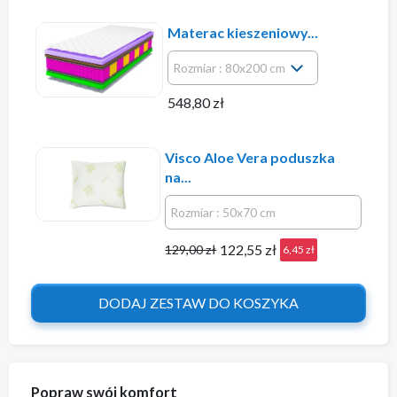
Materac kieszeniowy...
548,80 zł
Visco Aloe Vera poduszka
na...
122,55 zł
129,00 zł
6,45 zł
DODAJ ZESTAW DO KOSZYKA
Popraw swój komfort