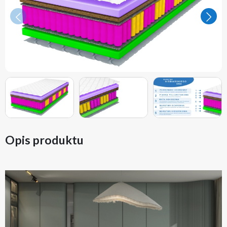
Poprzedni
Nastę
Opis produktu