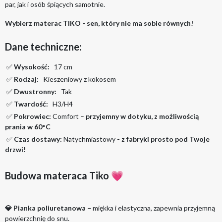
par, jak i osób śpiących samotnie.
Wybierz materac TIKO - sen, który nie ma sobie równych!
Dane techniczne:
✅
Wysokość:
17 cm
✅
Rodzaj:
Kieszeniowy z kokosem
✅
Dwustronny:
Tak
✅
Twardość:
H3/H4
✅
Pokrowiec:
Comfort –
przyjemny w dotyku, z możliwością
prania w 60°C
✅
Czas dostawy:
Natychmiastowy
- z fabryki prosto pod Twoje
drzwi!
Budowa materaca Tiko 💗
💎
Pianka poliuretanowa –
miękka i elastyczna, zapewnia przyjemną
powierzchnię do snu.